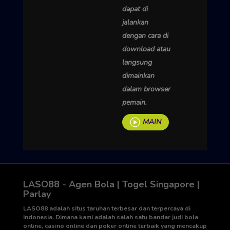
dapat di
jalankan
dengan cara di
download atau
langsung
dimainkan
dalam browser
pemain.
MAIN
LASO88 - Agen Bola | Togel Singapore |
Parlay
LASO88 adalah situs taruhan terbesar dan terpercaya di
Indonesia. Dimana kami adalah salah satu bandar judi bola
online, casino online dan poker online terbaik yang mencakup