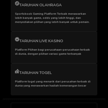
TARUHAN OLAHRAGA
Sportsbook Gaming Platform Terbaik menawarkan
lebih banyak game, odds yang lebih tinggi, dan
menyediakan pilihan yang lebih banyak untuk pemain.
TARUHAN LIVE KASINO
Platform Pilihan bagi perusahaan-perusahaan terbaik
di dunia, dengan pilihan variasi game terbanyak
TARUHAN TOGEL
Platform togel yang menarik dari perusahan terbaik di
dunia yang menawarkan hadiah kemenangan besar