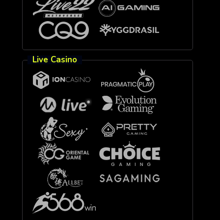
Live Casino