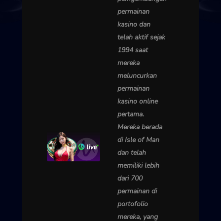
permainan
kasino dan
telah aktif sejak
1994 saat
mereka
meluncurkan
permainan
kasino online
pertama.
Mereka berada
di Isle of Man
dan telah
memiliki lebih
dari 700
permainan di
portofolio
mereka, yang